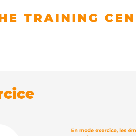
HE TRAINING CE
 AVALANCHE RESCUE SKILLS
ilisation ATC
Sites ATC
Sites ATC
Sites A
rcice
En mode exercice, les ém