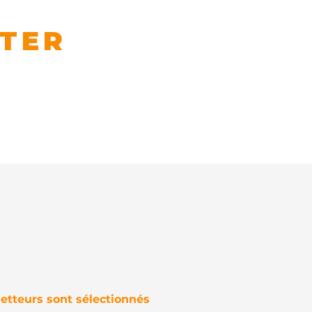
NTER
...
TC
Contact
Sites ATC
etteurs sont sélectionnés