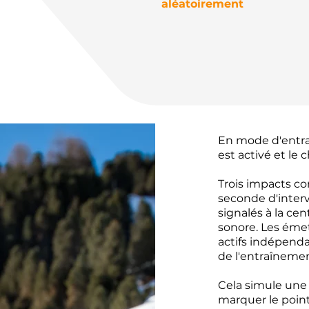
aléatoirement
En mode d'entra
est activé et le
Trois impacts co
seconde d'interva
signalés à la ce
sonore. Les émet
actifs indépend
de l'entraînemen
Cela simule une s
marquer le point